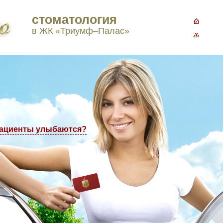
стоматология
3-77-98
в ЖК «Триумф–Палас»
пациенты улыбаются?