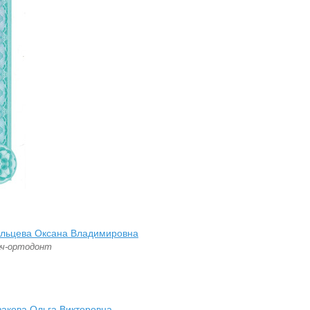
льцева Оксана Владимировна
ач-ортодонт
закова Ольга Викторовна