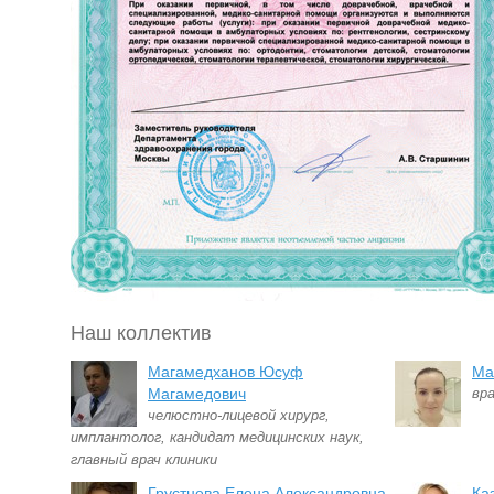
Наш коллектив
Магамедханов Юсуф
Ма
Магамедович
вр
челюстно-лицевой хирург,
имплантолог, кандидат медицинских наук,
главный врач клиники
Грустнева Елена Александровна
Ка