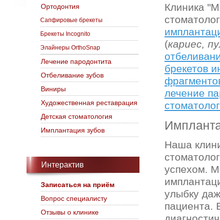
Клиника "М
Ортодонтия
стоматолог
Сапфировые брекеты
имплантаци
Брекеты Incognito
(
кариес, п
Элайнеры OrthoSnap
отбеливани
Лечение пародонтита
брекетов и
Отбеливание зубов
фрагменто
Виниры
лечение п
Художественная реставрация
стоматоло
Детская стоматология
Импланта
Имплантация зубов
Наша клини
стоматолог
Интерактив
успехом. М
имплантаци
Записаться на приём
улыбку даж
Вопрос специалисту
пациента.
Отзывы о клинике
диагностич