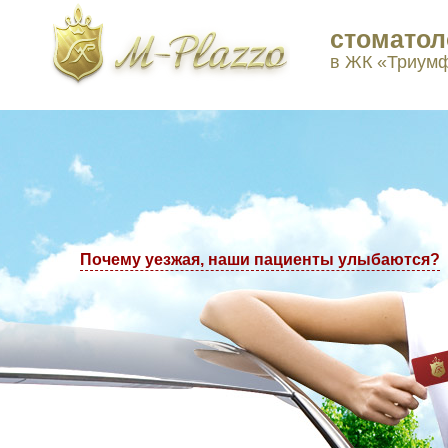
стоматол
ы в Москве: +7(495) 223-77-97, +7(495) 223-77-98
в ЖК «Триум
Почему уезжая, наши пациенты улыбаются?