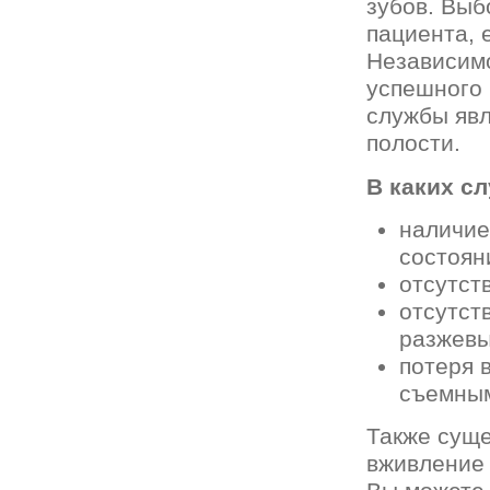
зубов. Выб
пациента, 
Независим
успешного 
службы явл
полости.
В каких с
наличие
состоян
отсутст
отсутст
разжевы
потеря 
съемным
Также суще
вживление