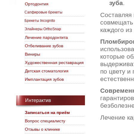
зуба
.
Ортодонтия
Сапфировые брекеты
Составляя 
Брекеты Incognito
совмещать 
каждого из
Элайнеры OrthoSnap
Лечение пародонтита
Пломбиров
Отбеливание зубов
использов
Виниры
которые об
Художественная реставрация
выдерживат
по цвету и
Детская стоматология
естественн
Имплантация зубов
Современн
гарантиров
Интерактив
безболезн
Записаться на приём
Лечение ка
Вопрос специалисту
Отзывы о клинике