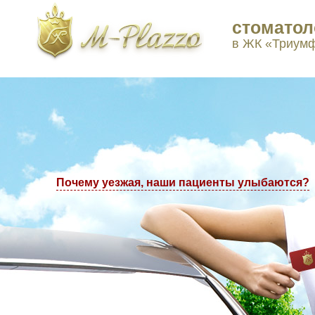
стоматол
ы в Москве: +7(495) 223-77-97, +7(495) 223-77-98
в ЖК «Триум
Почему уезжая, наши пациенты улыбаются?