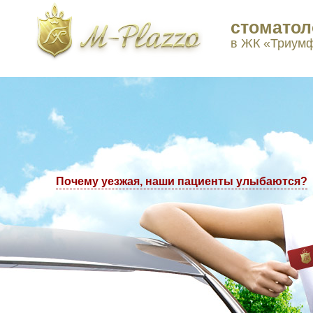
стоматол
ы в Москве: +7(495) 223-77-97, +7(495) 223-77-98
в ЖК «Триум
Почему уезжая, наши пациенты улыбаются?